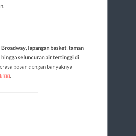
in.
r Broadway
,
lapangan basket
,
taman
, hingga
seluncuran air tertinggi di
merasa bosan dengan banyaknya
ki88
.